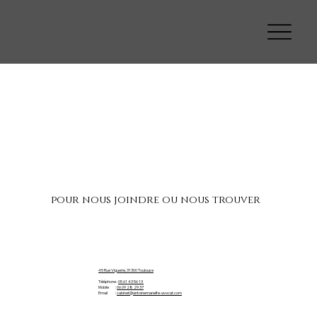
pour nous joindre ou nous trouver
45 Rue Viguerie, 31300 Toulouse
Téléphone :
05 61 43 56 13
Mobile :
06 09 28 29 37
Email :
cabinet@antoinemanelfe-avocat.com